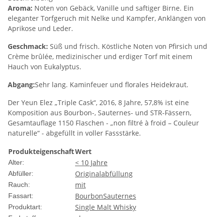
Aroma:
Noten von Gebäck, Vanille und saftiger Birne. Ein
eleganter Torfgeruch mit Nelke und Kampfer, Anklängen von
Aprikose und Leder.
Geschmack:
Süß und frisch. Köstliche Noten von Pfirsich und
Crème brûlée, medizinischer und erdiger Torf mit einem
Hauch von Eukalyptus.
Abgang:
Sehr lang. Kaminfeuer und florales Heidekraut.
Der Yeun Elez „Triple Cask“, 2016, 8 Jahre, 57,8% ist eine
Komposition aus Bourbon-, Sauternes- und STR-Fässern,
Gesamtauflage 1150 Flaschen - „non filtré à froid – Couleur
naturelle“ - abgefüllt in voller Fassstärke.
Produkteigenschaft
Wert
< 10 Jahre
Alter:
Originalabfüllung
Abfüller:
mit
Rauch:
Bourbon
Sauternes
Fassart:
Single Malt Whisky
Produktart: