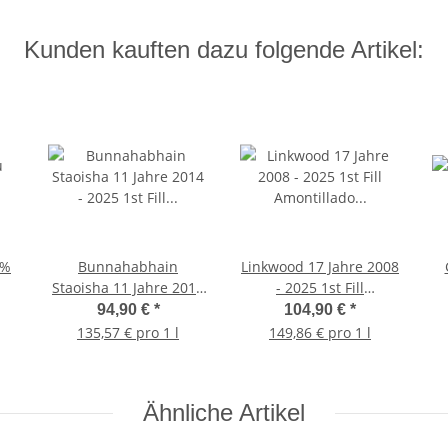
Kunden kauften dazu folgende Artikel:
6%
Bunnahabhain
Linkwood 17 Jahre 2008
Staoisha 11 Jahre 2014
- 2025 1st Fill
- 2025 1st Fill Bourbon
Amontillado Hogshead
94,90 €
*
104,90 €
*
Barrel #10390 Best
#306428 Best Dram
135,57 € pro 1 l
149,86 € pro 1 l
Dram 55,7% 0,7l
56,3% 0,7l
Ähnliche Artikel