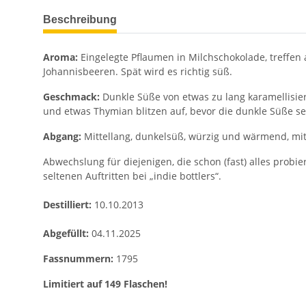
weitere Registerkarten anzeigen
Beschreibung
Aroma:
Eingelegte Pflaumen in Milchschokolade, treffe
Johannisbeeren. Spät wird es richtig süß.
Geschmack:
Dunkle Süße von etwas zu lang karamellisie
und etwas Thymian blitzen auf, bevor die dunkle Süße se
Abgang:
Mittellang, dunkelsüß, würzig und wärmend, mit
Abwechslung für diejenigen, die schon (fast) alles prob
seltenen Auftritten bei „indie bottlers“.
Destilliert:
10.10.2013
Abgefüllt:
04.11.2025
Fassnummern:
1795
Limitiert auf 149 Flaschen!