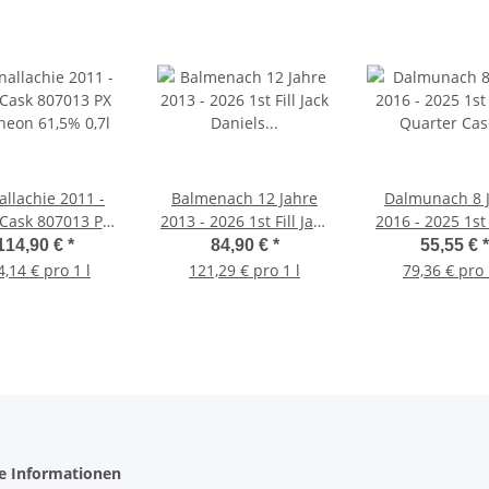
allachie 2011 -
Balmenach 12 Jahre
Dalmunach 8 
Cask 807013 PX
2013 - 2026 1st Fill Jack
2016 - 2025 1st 
eon 61,5% 0,7l
Daniels Tennessee
Quarter Cask 92
114,90 €
*
84,90 €
*
55,55 €
*
Whiskey Barrel #1809
Dram 56,2% 
4,14 € pro 1 l
121,29 € pro 1 l
79,36 € pro 
Best Dram 61,4% 0,7l
he Informationen