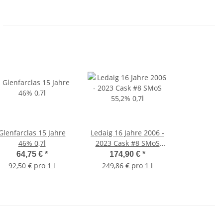
Glenfarclas 15 Jahre
Ledaig 16 Jahre 2006 -
46% 0,7l
2023 Cask #8 SMoS
55,2% 0,7l
64,75 €
*
174,90 €
*
92,50 € pro 1 l
249,86 € pro 1 l