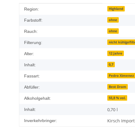
Produkteigenschaft
Wert
Highland
Region:
ohne
Farbstoff:
ohne
Rauch:
nicht kühlgefilt
Filterung:
12 Jahre
Alter:
0,7
Inhalt:
Pedro Ximenez
Fassart:
Best Dram
Abfüller:
55,8 % vol.
Alkoholgehalt:
0,70 l
Inhalt:
Kirsch Impor
Inverkehrbringer: