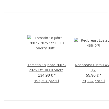
Tomatin 18 Jahre 2007 -
Redbreast Lustau 4
2025 1st Fill PX Sherry
0,7l
Butt #900227 Best
134,90 €
*
55,90 €
*
Dram 54,2% 0,7l
192,71 € pro 1 l
79,86 € pro 1 l