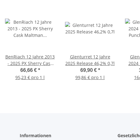
BenRiach 12 Jahre 2013
Glenturret 12 Jahre
Glen
- 2025 PX Sherry Cask
2025 Release 46,2% 0,7l
2024 
Maltman 54,8% 0,7l
Punch
66,66 €
*
69,90 €
*
95,23 € pro 1 l
99,86 € pro 1 l
16
Informationen
Gesetzlic