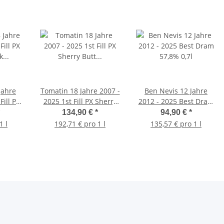
Jahre
Tomatin 18 Jahre 2007 -
Ben Nevis 12 Jahre
Fill PX
2025 1st Fill PX Sherry
2012 - 2025 Best Dram
2 Best
Butt #900227 Best
57,8% 0,7l
134,90 €
*
94,90 €
*
0,7l
Dram 54,2% 0,7l
1 l
192,71 € pro 1 l
135,57 € pro 1 l