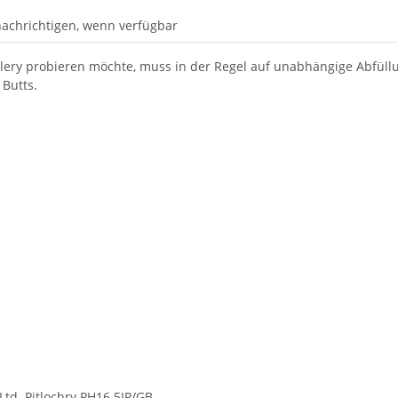
achrichtigen, wenn verfügbar
illery probieren möchte, muss in der Regel auf unabhängige Abfül
 Butts.
Ltd. Pitlochry PH16 5JP/GB