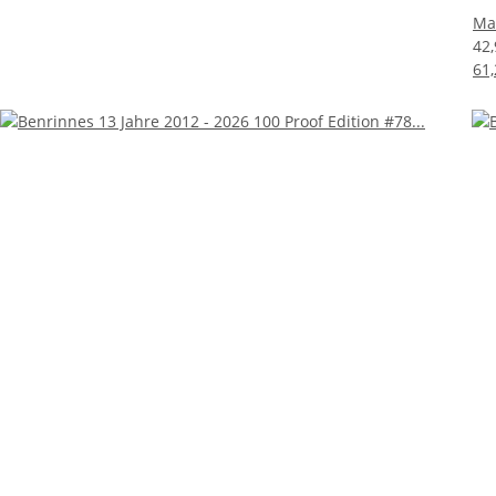
Mac
42
61,