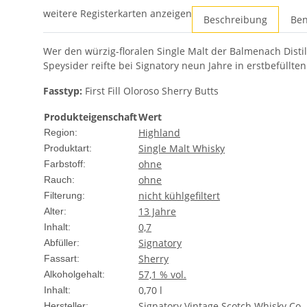
weitere Registerkarten anzeigen
Beschreibung
Ben
Wer den würzig-floralen Single Malt der Balmenach Dist
Speysider reifte bei Signatory neun Jahre in erstbefüllten
Fasstyp:
First Fill Oloroso Sherry Butts
Produkteigenschaft
Wert
Highland
Region:
Single Malt Whisky
Produktart:
ohne
Farbstoff:
ohne
Rauch:
nicht kühlgefiltert
Filterung:
13 Jahre
Alter:
0,7
Inhalt:
Signatory
Abfüller:
Sherry
Fassart:
57,1 % vol.
Alkoholgehalt:
0,70 l
Inhalt:
Signatory Vintage Scotch Whisky Co. 
Hersteller: