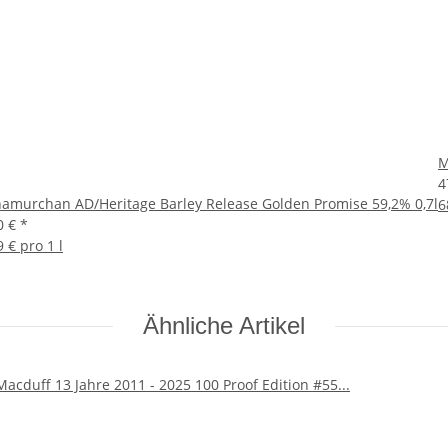
M
4
amurchan AD/Heritage Barley Release Golden Promise 59,2% 0,7l
6
0 €
*
9 € pro 1 l
Ähnliche Artikel