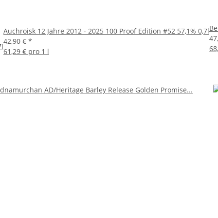
Be
Auchroisk 12 Jahre 2012 - 2025 100 Proof Edition #52 57,1% 0,7l
47
42,90 €
*
l
68
61,29 € pro 1 l