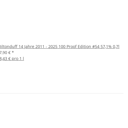
iltonduff 14 Jahre 2011 - 2025 100 Proof Edition #54 57,1% 0,7l
7,90 €
*
8,43 € pro 1 l