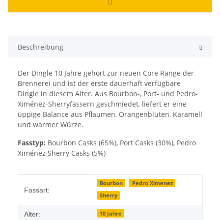
Beschreibung
Der Dingle 10 Jahre gehört zur neuen Core Range der
Brennerei und ist der erste dauerhaft verfügbare
Dingle in diesem Alter. Aus Bourbon-, Port- und Pedro-
Ximénez-Sherryfässern geschmiedet, liefert er eine
üppige Balance aus Pflaumen, Orangenblüten, Karamell
und warmer Würze.
Fasstyp:
Bourbon Casks (65%), Port Casks (30%), Pedro
Ximénez Sherry Casks (5%)
Produkteigenschaft
Wert
Bourbon
Pedro Ximenez
Fassart:
Sherry
10 Jahre
Alter: