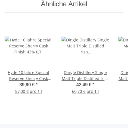
Ähnliche Artikel
Hyde 10 Jahre Special
Dingle Distillery Single
Ding
Reserve Sherry Cask
Malt Triple Distilled Irish
Malt 
Finish 43% 0,7l
Whiskey 46,3% 0,7l
W
39,90 €
*
42,49 €
*
57,00 € pro 1 l
60,70 € pro 1 l