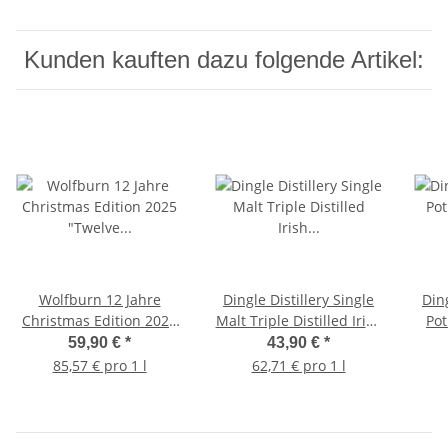
Kunden kauften dazu folgende Artikel:
Wolfburn 12 Jahre
Dingle Distillery Single
Ding
Christmas Edition 2025
Malt Triple Distilled Irish
Pot
"Twelve Days of
Whiskey 46,5% 0,7l
59,90 €
*
43,90 €
*
Christmas" 46% 0,7l
85,57 € pro 1 l
62,71 € pro 1 l