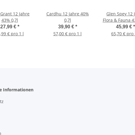
 Grant 12 Jahre
Cardhu 12 Jahre 40%
Glen Spey 12 
43% 0,7l
0,7l
Flora & Fauna 4
27,99 €
*
39,90 €
*
45,99 €
*
,99 € pro 1 l
57,00 € pro 1 l
65,70 € pro 
he Informationen
tz
m