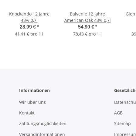
Knockando 12 Jahre
Balvenie 12 Jahre
Glen
43% 0,7l
American Oak 43% 0,7l
28,99 €
*
54,90 €
*
41,41 € pro 1 l
78,43 € pro 1 l
39
Informationen
Gesetzlic
Wir über uns
Datenschu
Kontakt
AGB
Zahlungsmöglichkeiten
Sitemap
Versandinformationen
Impressu