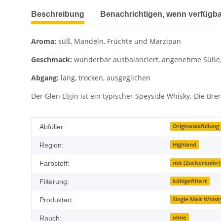
weitere Registerkarten anzeigen
Beschreibung
Benachrichtigen, wenn verfügba
Aroma:
süß, Mandeln, Früchte und Marzipan
Geschmack:
wunderbar ausbalanciert, angenehme Süße, 
Abgang:
lang, trocken, ausgeglichen
Der Glen Elgin ist ein typischer Speyside Whisky. Die Br
Produkteigenschaft
Wert
Originalabfüllung
Abfüller:
Highland
Region:
mit (Zuckerkulör)
Farbstoff:
kühlgefiltert
Filterung:
Single Malt Whisk
Produktart:
ohne
Rauch: