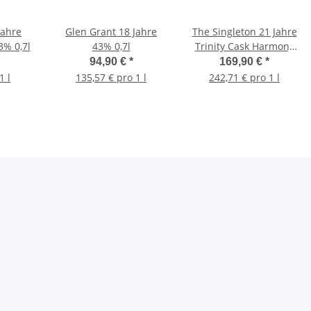
Jahre
Glen Grant 18 Jahre
The Singleton 21 Jahre
3% 0,7l
43% 0,7l
Trinity Cask Harmony
43% 0,7l
94,90 €
*
169,90 €
*
1 l
135,57 € pro 1 l
242,71 € pro 1 l