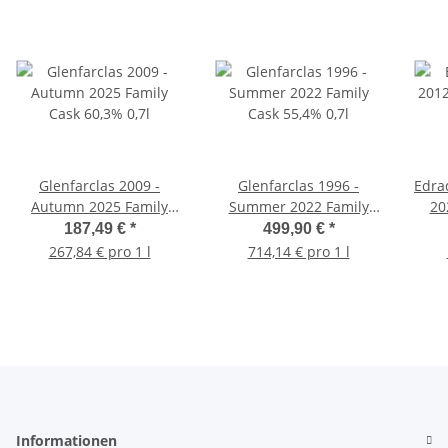
Glenfarclas 2009 -
Glenfarclas 1996 -
Edra
Autumn 2025 Family
Summer 2022 Family
20
Cask 60,3% 0,7l
Cask 55,4% 0,7l
Ol
187,49 €
*
499,90 €
*
267,84 € pro 1 l
714,14 € pro 1 l
Informationen