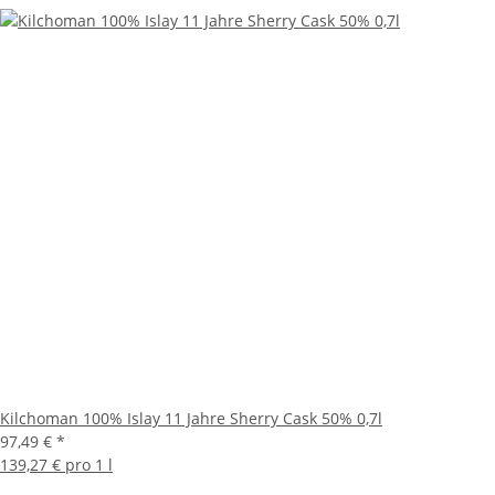
Kilchoman 100% Islay 11 Jahre Sherry Cask 50% 0,7l
97,49 €
*
139,27 € pro 1 l