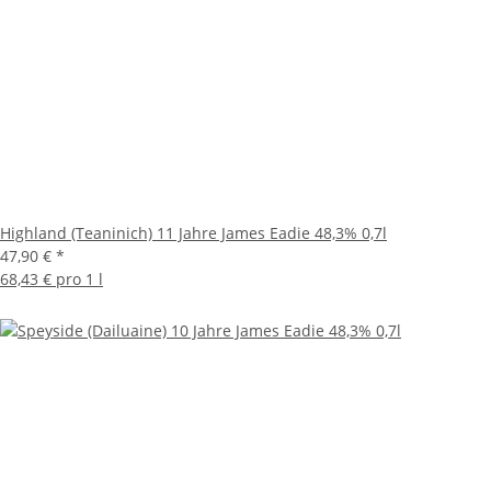
Highland (Teaninich) 11 Jahre James Eadie 48,3% 0,7l
47,90 €
*
68,43 € pro 1 l