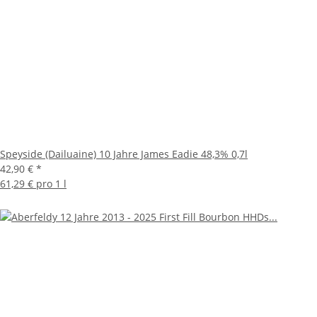
Speyside (Dailuaine) 10 Jahre James Eadie 48,3% 0,7l
42,90 €
*
61,29 € pro 1 l