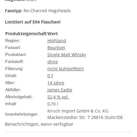
Fasstyp:
Re-Charred Hogsheads
Limitiert auf 594 Flaschen!
Produkteigenschaft
Wert
Highland
Region:
Bourbon
Fassart:
Single Malt Whisky
Produktart:
ohne
Farbstoff:
nicht kühlgefiltert
Filterung:
0,7
Inhalt:
14 Jahre
Alter:
James Eadie
Abfüller:
52,4 % vol.
Alkoholgehalt:
0,70 l
Inhalt:
Kirsch Import GmbH & Co. KG
Inverkehrbringer:
Mackenstedter Str. 7 28816 Stuhr/DE
Benachrichtigen, wenn verfügbar