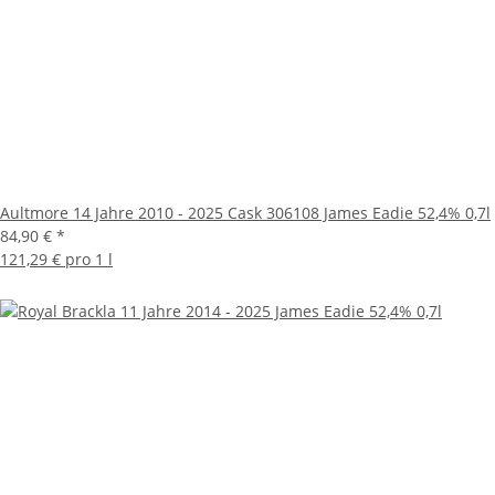
Aultmore 14 Jahre 2010 - 2025 Cask 306108 James Eadie 52,4% 0,7l
84,90 €
*
121,29 € pro 1 l