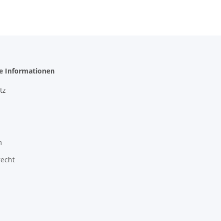
he Informationen
tz
m
recht