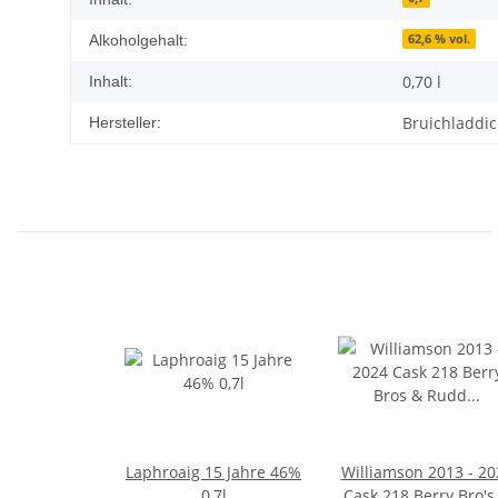
62,6 % vol.
Alkoholgehalt:
0,70 l
Inhalt:
Bruichladdich
Hersteller:
Laphroaig 15 Jahre 46%
Williamson 2013 - 20
0,7l
Cask 218 Berry Bro's