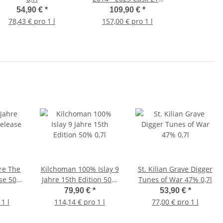
SMoS 64,2% 0,7l
54,90 €
*
109,90 €
*
78,43 € pro 1 l
157,00 € pro 1 l
re The
Kilchoman 100% Islay 9
St. Kilian Grave Digger
ase 50%
Jahre 15th Edition 50%
Tunes of War 47% 0,7l
0,7l
79,90 €
*
53,90 €
*
1 l
114,14 € pro 1 l
77,00 € pro 1 l