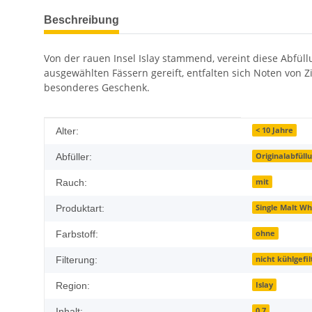
weitere Registerkarten anzeigen
Beschreibung
Von der rauen Insel Islay stammend, vereint diese Abfüllu
ausgewählten Fässern gereift, entfalten sich Noten von 
besonderes Geschenk.
Produkteigenschaft
Wert
< 10 Jahre
Alter:
Originalabfüll
Abfüller:
mit
Rauch:
Single Malt Wh
Produktart:
ohne
Farbstoff:
nicht kühlgefil
Filterung:
Islay
Region:
0,7
Inhalt: