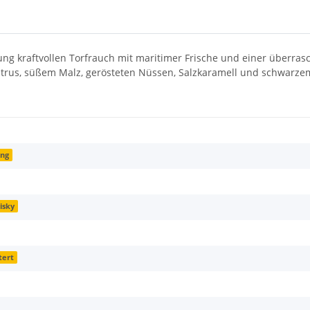
ng kraftvollen Torfrauch mit maritimer Frische und einer überrasche
Zitrus, süßem Malz, gerösteten Nüssen, Salzkaramell und schwarzem
ung
isky
tert