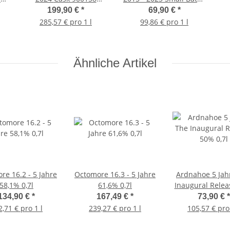
Symington's Choice
SMoS 48% 0,7l
199,90 €
*
69,90 €
*
Signatory Vintage 54,1%
285,57 € pro 1 l
99,86 € pro 1 l
0,7l
Ähnliche Artikel
re 16.2 - 5 Jahre
Octomore 16.3 - 5 Jahre
Ardnahoe 5 Jah
58,1% 0,7l
61,6% 0,7l
Inaugural Rele
0,7l
134,90 €
*
167,49 €
*
73,90 €
*
2,71 € pro 1 l
239,27 € pro 1 l
105,57 € pro 