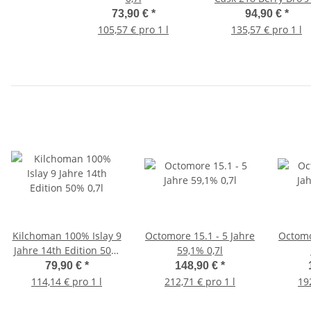
Rudd 59,1% 0,7l
73,90 €
*
94,90 €
*
105,57 € pro 1 l
135,57 € pro 1 l
Kilchoman 100% Islay 9
Octomore 15.1 - 5 Jahre
Octomo
Jahre 14th Edition 50%
59,1% 0,7l
0,7l
79,90 €
*
148,90 €
*
114,14 € pro 1 l
212,71 € pro 1 l
19