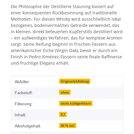
Die Philosophie der Destillerie Stauning basiert auf
einer konsequenten Rückbesinnung auf traditionelle
Methoden. Für diesen Whisky wird ausschließlich lokal
bezogenes, bodenvermälztes Getreide verwendet, das
in kleinen, direkt befeuerten Kupferstills destilliert wird
– ein aufwendiges Verfahren, das für komplexe Aromen
sorgt. Seine Reifung beginnt in frischen Fässern aus
amerikanischer Eiche (Virgin Oak), bevor er durch ein
Finish in Pedro Ximénez-Fässern seine finale Raffinesse
und fruchtige Eleganz erhält.
Produkteigenschaft
Wert
Originalabfüllung
Abfüller:
ohne
Farbstoff:
nicht kühlgefiltert
Filterung:
0,7
Inhalt:
46 % vol.
Alkoholgehalt: