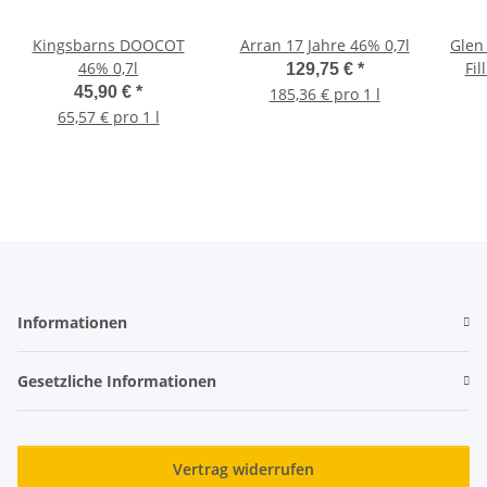
Kingsbarns DOOCOT
Arran 17 Jahre 46% 0,7l
Glen 
46% 0,7l
Fil
129,75 €
*
45,90 €
*
185,36 € pro 1 l
65,57 € pro 1 l
Informationen
Gesetzliche Informationen
Vertrag widerrufen