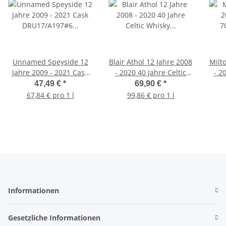
Unnamed Speyside 12
Blair Athol 12 Jahre 2008
Milt
Jahre 2009 - 2021 Cask
- 2020 40 Jahre Celtic
- 2
DRU17/A197#6 Signatory
Whisky Signatory
7
47,49 €
*
69,90 €
*
Vintage 46% 0,7l
Vintage 46% 0,7l
67,84 € pro 1 l
99,86 € pro 1 l
Informationen
Gesetzliche Informationen