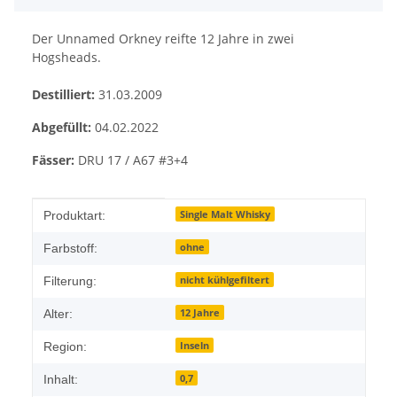
Der Unnamed Orkney reifte 12 Jahre in zwei
Hogsheads.
Destilliert:
31.03.2009
Abgefüllt:
04.02.2022
Fässer:
DRU 17 / A67 #3+4
Produkteigenschaft
Wert
Single Malt Whisky
Produktart:
ohne
Farbstoff:
nicht kühlgefiltert
Filterung:
12 Jahre
Alter:
Inseln
Region:
0,7
Inhalt: