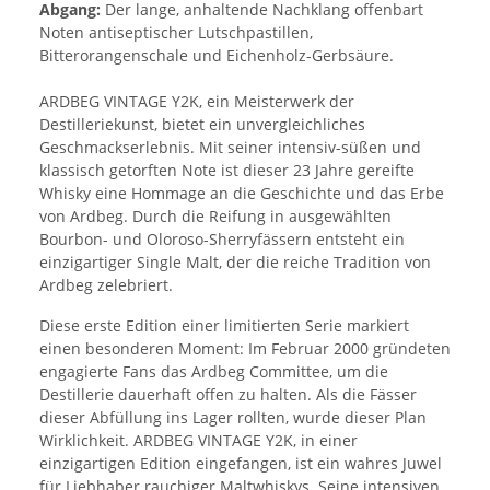
Abgang:
Der lange, anhaltende Nachklang offenbart
Noten antiseptischer Lutschpastillen,
Bitterorangenschale und Eichenholz-Gerbsäure.
ARDBEG VINTAGE Y2K, ein Meisterwerk der
Destilleriekunst, bietet ein unvergleichliches
Geschmackserlebnis. Mit seiner intensiv-süßen und
klassisch getorften Note ist dieser 23 Jahre gereifte
Whisky eine Hommage an die Geschichte und das Erbe
von Ardbeg. Durch die Reifung in ausgewählten
Bourbon- und Oloroso-Sherryfässern entsteht ein
einzigartiger Single Malt, der die reiche Tradition von
Ardbeg zelebriert.
Diese erste Edition einer limitierten Serie markiert
einen besonderen Moment: Im Februar 2000 gründeten
engagierte Fans das Ardbeg Committee, um die
Destillerie dauerhaft offen zu halten. Als die Fässer
dieser Abfüllung ins Lager rollten, wurde dieser Plan
Wirklichkeit. ARDBEG VINTAGE Y2K, in einer
einzigartigen Edition eingefangen, ist ein wahres Juwel
für Liebhaber rauchiger Maltwhiskys. Seine intensiven