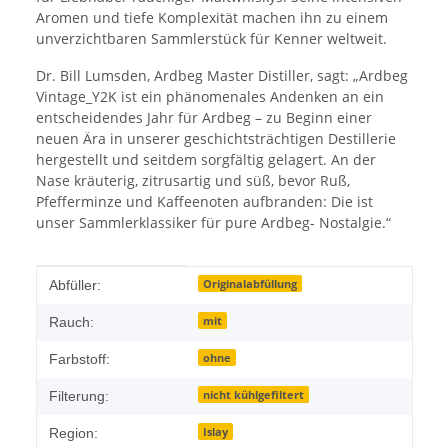
Aromen und tiefe Komplexität machen ihn zu einem
unverzichtbaren Sammlerstück für Kenner weltweit.
Dr. Bill Lumsden, Ardbeg Master Distiller, sagt: „Ardbeg
Vintage_Y2K ist ein phänomenales Andenken an ein
entscheidendes Jahr für Ardbeg – zu Beginn einer
neuen Ära in unserer geschichtsträchtigen Destillerie
hergestellt und seitdem sorgfältig gelagert. An der
Nase kräuterig, zitrusartig und süß, bevor Ruß,
Pfefferminze und Kaffeenoten aufbranden: Die ist
unser Sammlerklassiker für pure Ardbeg- Nostalgie.“
Produkteigenschaft
Wert
Originalabfüllung
Abfüller:
mit
Rauch:
ohne
Farbstoff:
nicht kühlgefiltert
Filterung:
Islay
Region: