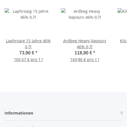
Laphroaig 15 Jahre 46%
Ardbeg Heavy Vapours
Kil
0,7l
46% 0,7l
73,90 €
*
118,90 €
*
105,57 € pro 1 l
169,86 € pro 1 l
Informationen