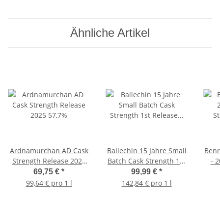
Ähnliche Artikel
Ardnamurchan AD Cask
Ballechin 15 Jahre Small
Benr
Strength Release 2025
Batch Cask Strength 1st
- 
57,7%
Release 59,4% 0,7l
69,75 €
*
99,99 €
*
99,64 € pro 1 l
142,84 € pro 1 l