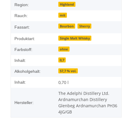
Highland
Region:
mit
Rauch:
Bourbon
Sherry
Fassart:
Single Malt Whisky
Produktart:
ohne
Farbstoff:
0,7
Inhalt:
57,7 % vol.
Alkoholgehalt:
0,70 l
Inhalt:
The Adelphi Distillery Ltd.
Ardnamurchan Distillery
Hersteller:
Glenbeg Ardnamurchan PH36
4JG/GB