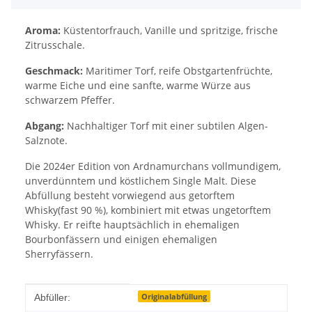
Aroma:
Küstentorfrauch, Vanille und spritzige, frische
Zitrusschale.
Geschmack:
Maritimer Torf, reife Obstgartenfrüchte,
warme Eiche und eine sanfte, warme Würze aus
schwarzem Pfeffer.
Abgang:
Nachhaltiger Torf mit einer subtilen Algen-
Salznote.
Die 2024er Edition von Ardnamurchans vollmundigem,
unverdünntem und köstlichem Single Malt. Diese
Abfüllung besteht vorwiegend aus getorftem
Whisky(fast 90 %), kombiniert mit etwas ungetorftem
Whisky. Er reifte hauptsächlich in ehemaligen
Bourbonfässern und einigen ehemaligen
Sherryfässern.
Produkteigenschaft
Wert
Originalabfüllung
Abfüller: