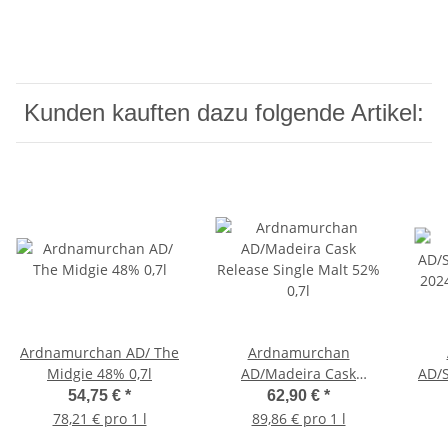
Kunden kauften dazu folgende Artikel:
Ardnamurchan AD/ The
Ardnamurchan
Midgie 48% 0,7l
AD/Madeira Cask
AD/S
Release Single Malt 52%
202
54,75 €
*
62,90 €
*
0,7l
78,21 € pro 1 l
89,86 € pro 1 l