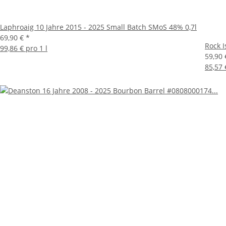
Laphroaig 10 Jahre 2015 - 2025 Small Batch SMoS 48% 0,7l
69,90 €
*
Rock I
99,86 € pro 1 l
59,90
85,57 