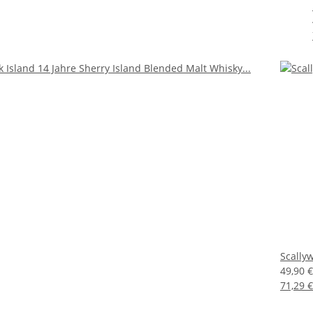
Scallyw
49,90 
71,29 €