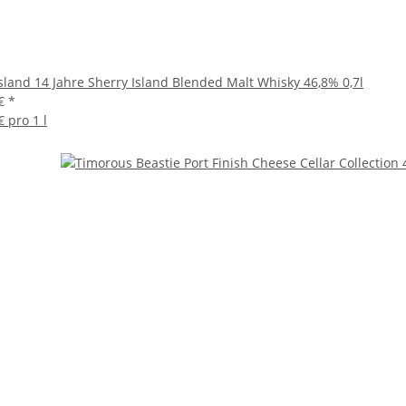
sland 14 Jahre Sherry Island Blended Malt Whisky 46,8% 0,7l
 €
*
€ pro 1 l