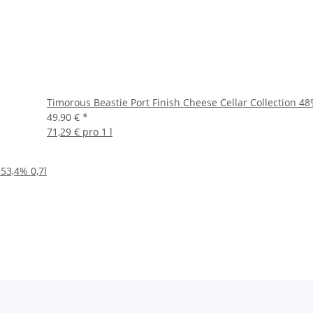
Timorous Beastie Port Finish Cheese Cellar Collection 48
49,90 €
*
71,29 € pro 1 l
53,4% 0,7l