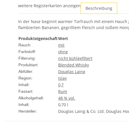
weitere Registerkarten anzeigen
Beschreibung
In der Nase beginnt warmer Torfrauch mit einem Hauch g
flambierten Bananen, gegrilltem Fleisch und süßem Honig
Produkteigenschaft
Wert
mit
Rauch:
ohne
Farbstoff:
nicht kühlgefiltert
Filterung:
Blended Whisky
Produktart:
Douglas Laing
Abfüller:
Islay
Region:
0,7
Inhalt:
Rum
Fassart:
48 % vol.
Alkoholgehalt:
0,70 l
Inhalt:
Douglas Laing & Co. Ltd. Douglas H
Hersteller: