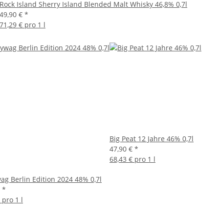
Rock Island Sherry Island Blended Malt Whisky 46,8% 0,7l
49,90 €
*
71,29 € pro 1 l
Big Peat 12 Jahre 46% 0,7l
47,90 €
*
68,43 € pro 1 l
ag Berlin Edition 2024 48% 0,7l
€
*
 pro 1 l