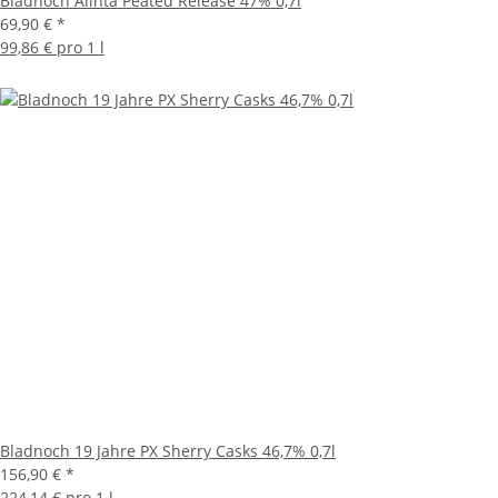
Bladnoch Alinta Peated Release 47% 0,7l
69,90 €
*
99,86 € pro 1 l
Bladnoch 19 Jahre PX Sherry Casks 46,7% 0,7l
156,90 €
*
224,14 € pro 1 l