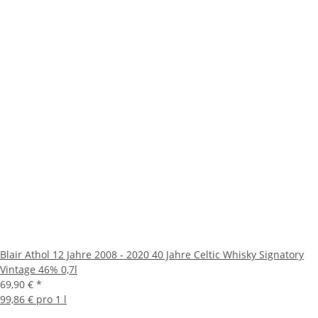
Blair Athol 12 Jahre 2008 - 2020 40 Jahre Celtic Whisky Signatory
Vintage 46% 0,7l
69,90 €
*
99,86 € pro 1 l