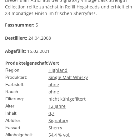
Dieser Blair Athol aus der Signatory Vintage Cask Strength
Collection reifte zunächst in Refill Hogsheads und erhielt ein
23-monatiges Finish im frischen Sherryfass.
Fassnummer:
5
Destilliert:
24.04.2008
Abgefüllt:
15.02.2021
Produkteigenschaft
Wert
Highland
Region:
Single Malt Whisky
Produktart:
ohne
Farbstoff:
ohne
Rauch:
nicht kühlgefiltert
Filterung:
12 Jahre
Alter:
0,7
Inhalt:
Signatory
Abfüller:
Sherry
Fassart:
54,4 % vol.
Alkoholgehalt: