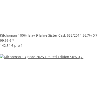
Kilchoman 100% Islay 9 Jahre Sister Cask 653/2014 56,7% 0,7l
99,99 €
*
142,84 € pro 1 l