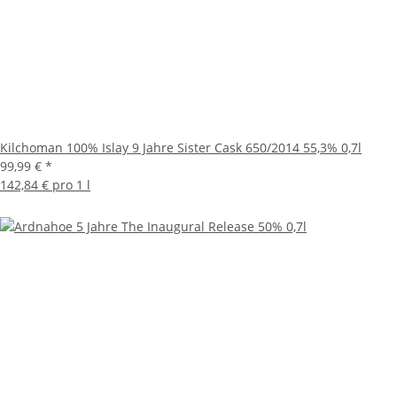
Kilchoman 100% Islay 9 Jahre Sister Cask 650/2014 55,3% 0,7l
99,99 €
*
142,84 € pro 1 l