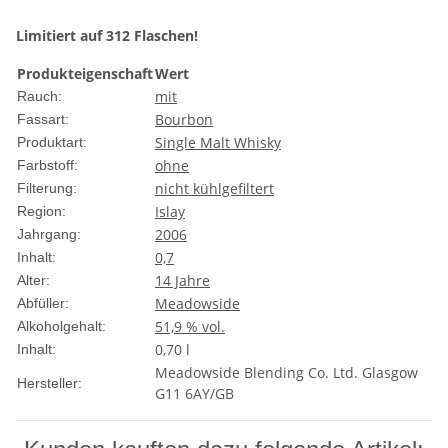
Limitiert auf 312 Flaschen!
Produkteigenschaft
Wert
mit
Rauch:
Bourbon
Fassart:
Single Malt Whisky
Produktart:
ohne
Farbstoff:
nicht kühlgefiltert
Filterung:
Islay
Region:
2006
Jahrgang:
0,7
Inhalt:
14 Jahre
Alter:
Meadowside
Abfüller:
51,9 % vol.
Alkoholgehalt:
0,70 l
Inhalt:
Meadowside Blending Co. Ltd. Glasgow
Hersteller:
G11 6AY/GB