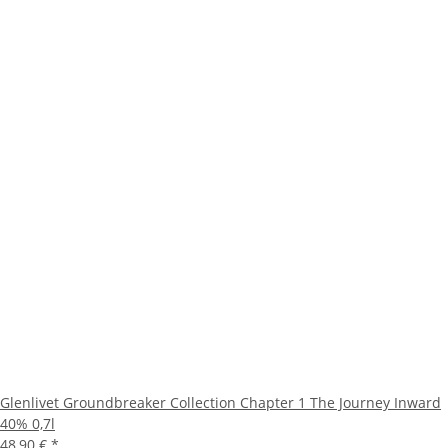
Glenlivet Groundbreaker Collection Chapter 1 The Journey Inward
40% 0,7l
48,90 €
*