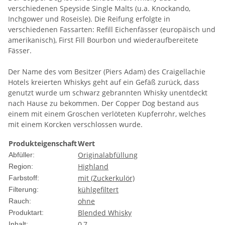
verschiedenen Speyside Single Malts (u.a. Knockando,
Inchgower und Roseisle). Die Reifung erfolgte in
verschiedenen Fassarten: Refill Eichenfässer (europäisch und
amerikanisch), First Fill Bourbon und wiederaufbereitete
Fässer.
Der Name des vom Besitzer (Piers Adam) des Craigellachie
Hotels kreierten Whiskys geht auf ein Gefäß zurück, dass
genutzt wurde um schwarz gebrannten Whisky unentdeckt
nach Hause zu bekommen. Der Copper Dog bestand aus
einem mit einem Groschen verlöteten Kupferrohr, welches
mit einem Korcken verschlossen wurde.
Produkteigenschaft
Wert
Originalabfüllung
Abfüller:
Highland
Region:
mit (Zuckerkulör)
Farbstoff:
kühlgefiltert
Filterung:
ohne
Rauch:
Blended Whisky
Produktart:
0,7
Inhalt: