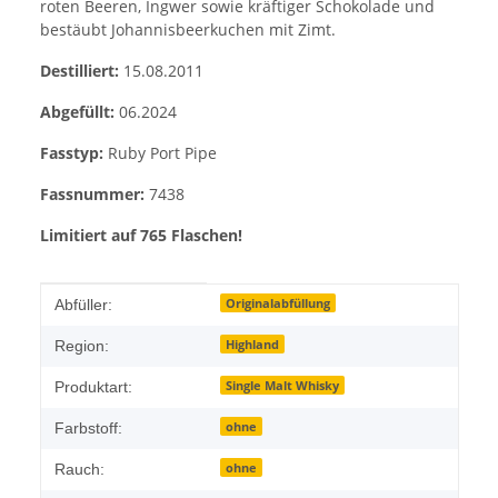
roten Beeren, Ingwer sowie kräftiger Schokolade und
bestäubt Johannisbeerkuchen mit Zimt.
Destilliert:
15.08.2011
Abgefüllt:
06.2024
Fasstyp:
Ruby Port Pipe
Fassnummer:
7438
Limitiert auf 765 Flaschen!
Produkteigenschaft
Wert
Originalabfüllung
Abfüller:
Highland
Region:
Single Malt Whisky
Produktart:
ohne
Farbstoff:
ohne
Rauch: