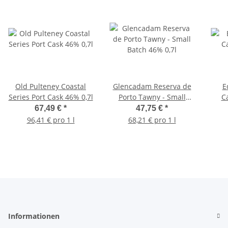
Old Pulteney Coastal
Glencadam Reserva de
E
Series Port Cask 46% 0,7l
Porto Tawny - Small
C
Batch 46% 0,7l
67,49 €
*
47,75 €
*
96,41 € pro 1 l
68,21 € pro 1 l
Informationen