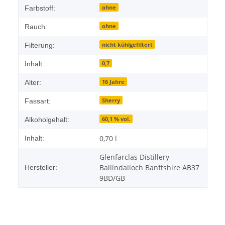
ohne
Farbstoff:
ohne
Rauch:
nicht kühlgefiltert
Filterung:
0,7
Inhalt:
16 Jahre
Alter:
Sherry
Fassart:
60,1 % vol.
Alkoholgehalt:
0,70 l
Inhalt:
Glenfarclas Distillery
Ballindalloch Banffshire AB37
Hersteller:
9BD/GB