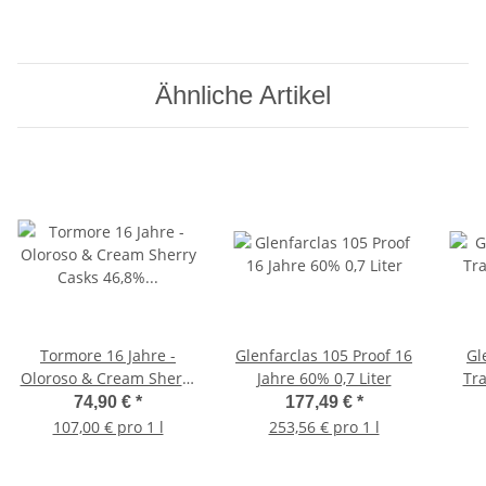
Ähnliche Artikel
Tormore 16 Jahre -
Glenfarclas 105 Proof 16
Gl
Oloroso & Cream Sherry
Jahre 60% 0,7 Liter
Tra
Casks 46,8% 0,7l
74,90 €
*
177,49 €
*
107,00 € pro 1 l
253,56 € pro 1 l