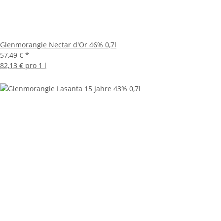
Glenmorangie Nectar d'Or 46% 0,7l
57,49 €
*
82,13 € pro 1 l