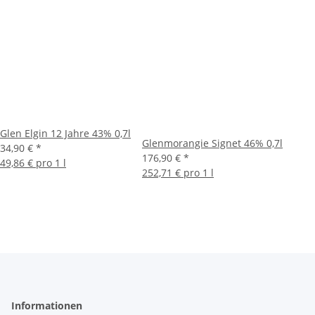
Glen Elgin 12 Jahre 43% 0,7l
Glenmorangie Signet 46% 0,7l
34,90 €
*
176,90 €
*
49,86 € pro 1 l
252,71 € pro 1 l
Informationen