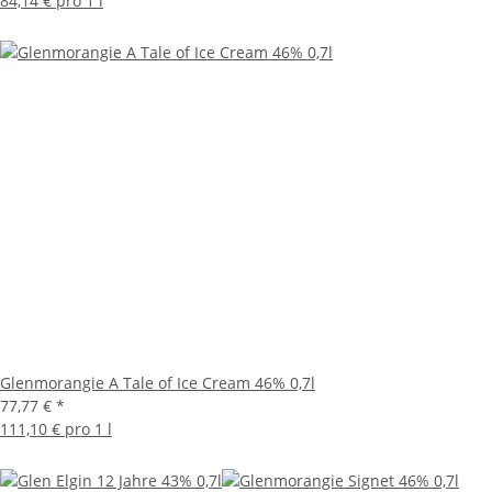
84,14 € pro 1 l
Glenmorangie A Tale of Ice Cream 46% 0,7l
77,77 €
*
111,10 € pro 1 l