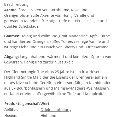
Beschreibung
Aroma:
florale Noten von Kornblume, Rose und
Orangenblüte, süße Akzente von Honig, Vanille und
gerösteten Mandeln, fruchtige Tiefe mit Pfirsich, Feige und
dunkler Schokolade
Gaumen:
seidig und vollmundig mit Mandarine, Apfel, Birne
und kandierten Orangen, süßes Toffee, cremige Vanille und
würzige Eiche und ein Hauch von Sherry und Butterkaramell
Abgang:
langanhaltend, wärmend und komplex - Spuren von
Gewürzen, Honig und zarter Nussigkeit
Der Glenmorangie The Altus 25 Jahre ist ein luxuriöser
Highland Single Malt, der die Essenz der Brennerei auf ein
neues Niveau hebt. Gereift in einer sorgfältigen Kombination
aus Ex-Bourbonfässern und Malmsey-Madeira-Weinfässern,
entfaltet er eine außergewöhnliche Tiefe und Komplexität.
Produkteigenschaft
Wert
Originalabfüllung
Abfüller:
Highland
Region: