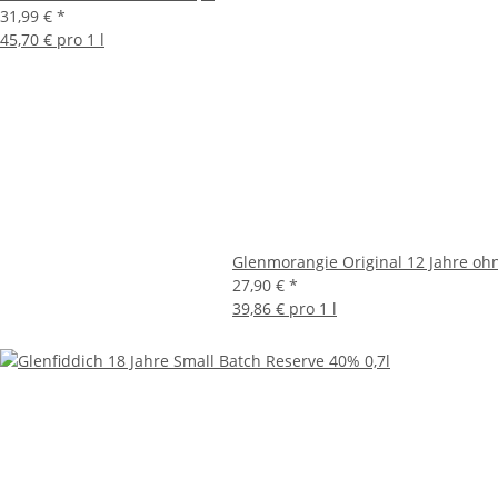
31,99 €
*
45,70 € pro 1 l
Glenmorangie Original 12 Jahre o
27,90 €
*
39,86 € pro 1 l