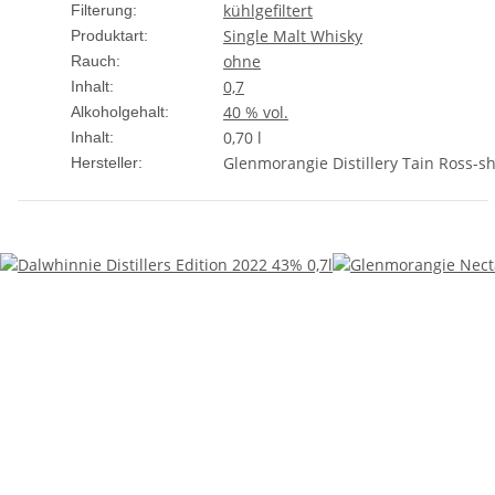
kühlgefiltert
Filterung:
Single Malt Whisky
Produktart:
ohne
Rauch:
0,7
Inhalt:
40 % vol.
Alkoholgehalt:
0,70 l
Inhalt:
Glenmorangie Distillery Tain Ross-s
Hersteller: