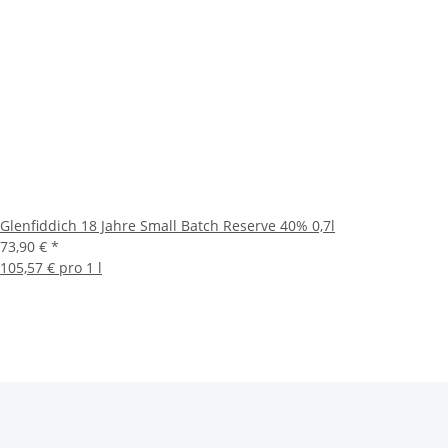
Glenfiddich 18 Jahre Small Batch Reserve 40% 0,7l
73,90 €
*
105,57 € pro 1 l