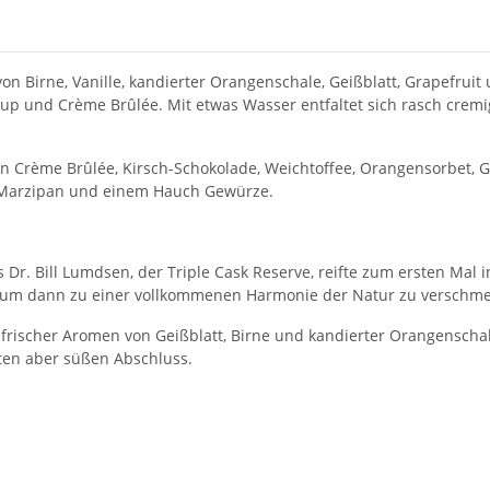
on Birne, Vanille, kandierter Orangenschale, Geißblatt, Grapefrui
p und Crème Brûlée. Mit etwas Wasser entfaltet sich rasch cremig
n Crème Brûlée, Kirsch-Schokolade, Weichtoffee, Orangensorbet, G
 Marzipan und einem Hauch Gewürze.
Dr. Bill Lumdsen, der Triple Cask Reserve, reifte zum ersten Mal 
, um dann zu einer vollkommenen Harmonie der Natur zu verschme
rischer Aromen von Geißblatt, Birne und kandierter Orangenschal
ten aber süßen Abschluss.