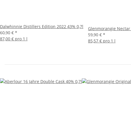
Dalwhinnie Distillers Edition 2022 43% 0,7l
Glenmorangie Nectar 
60,90 €
*
59,90 €
*
87,00 € pro 1 l
85,57 € pro 1 l