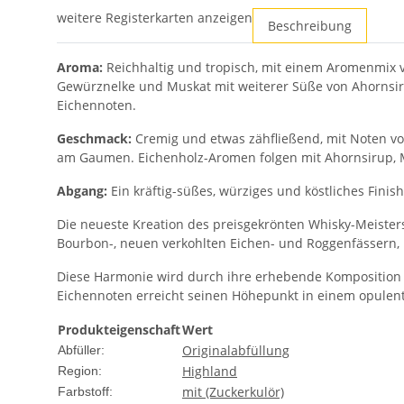
weitere Registerkarten anzeigen
Beschreibung
Aroma:
Reichhaltig und tropisch, mit einem Aromenmix v
Gewürznelke und Muskat mit weiterer Süße von Ahornsiru
Eichennoten.
Geschmack:
Cremig und etwas zähfließend, mit Noten vo
am Gaumen. Eichenholz-Aromen folgen mit Ahornsirup,
Abgang:
Ein kräftig-süßes, würziges und köstliches Finish
Die neueste Kreation des preisgekrönten Whisky-Meisters 
Bourbon-, neuen verkohlten Eichen- und Roggenfässern
Diese Harmonie wird durch ihre erhebende Komposition f
Eichennoten erreicht seinen Höhepunkt in einem opulen
Produkteigenschaft
Wert
Originalabfüllung
Abfüller:
Highland
Region:
mit (Zuckerkulör)
Farbstoff: