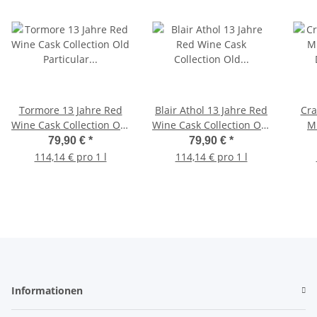
Tormore 13 Jahre Red
Blair Athol 13 Jahre Red
Cra
Wine Cask Collection Old
Wine Cask Collection Old
M
Particular 48,4% 0,7l
Particular 48,4% 0,7l
Doug
79,90 €
*
79,90 €
*
114,14 € pro 1 l
114,14 € pro 1 l
Informationen