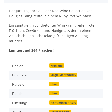
Der Jura 13 Jahre aus der Red Wine Collection von
Douglas Laing reifte in einem Ruby Port Weinfass.
Ein samtiger, fruchtbetonter Whisky mit reifen roten
Früchten, Gewürzen und Honigmalz, der in einem
vielschichtigen, schokoladig-fruchtigen Abgang
mündet.
Limitiert auf 264 Flaschen!
Produkteigenschaft
Wert
Highland
Region:
Single Malt Whisky
Produktart:
ohne
Farbstoff:
ohne
Rauch:
nicht kühlgefiltert
Filterung:
Douglas Laing