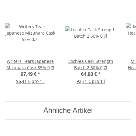
Writers Tears Japanese
Lochlea Cask Strength
Mi
Mizunara Cask 55% 0,7l
Batch 2 60% 0,7l
Heav
PX 
67,49 €
*
64,90 €
*
Tul
96,41 € pro 1 l
92,71 € pro 1 l
Ähnliche Artikel