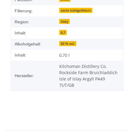
nicht kühlgefiltert
Filterung:
Islay
Region:
0,7
Inhalt:
50 % vol.
Alkoholgehalt:
0,70 l
Inhalt:
Kilchoman Distillery Co.
Rockside Farm Bruichladdich
Hersteller:
Isle of Islay Argyll PA49
7UT/GB