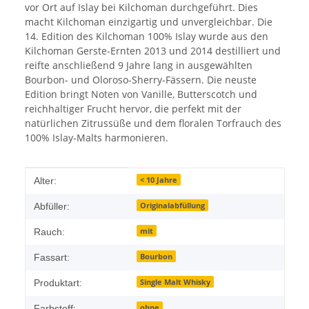
vor Ort auf Islay bei Kilchoman durchgeführt. Dies
macht Kilchoman einzigartig und unvergleichbar. Die
14. Edition des Kilchoman 100% Islay wurde aus den
Kilchoman Gerste-Ernten 2013 und 2014 destilliert und
reifte anschließend 9 Jahre lang in ausgewählten
Bourbon- und Oloroso-Sherry-Fässern. Die neuste
Edition bringt Noten von Vanille, Butterscotch und
reichhaltiger Frucht hervor, die perfekt mit der
natürlichen Zitrussüße und dem floralen Torfrauch des
100% Islay-Malts harmonieren.
Produkteigenschaft
Wert
< 10 Jahre
Alter:
Originalabfüllung
Abfüller:
mit
Rauch:
Bourbon
Fassart:
Single Malt Whisky
Produktart:
ohne
Farbstoff: