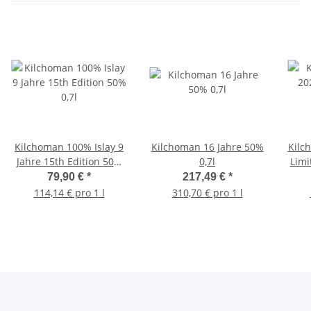
Kilchoman 100% Islay 9
Kilchoman 16 Jahre 50%
Kilc
Jahre 15th Edition 50%
0,7l
Limi
0,7l
79,90 €
*
217,49 €
*
114,14 € pro 1 l
310,70 € pro 1 l