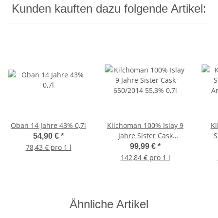
Kunden kauften dazu folgende Artikel:
Oban 14 Jahre 43% 0,7l
Kilchoman 100% Islay 9
Ki
Jahre Sister Cask
S
54,90 €
*
650/2014 55,3% 0,7l
Anni
99,99 €
*
78,43 € pro 1 l
142,84 € pro 1 l
Ähnliche Artikel