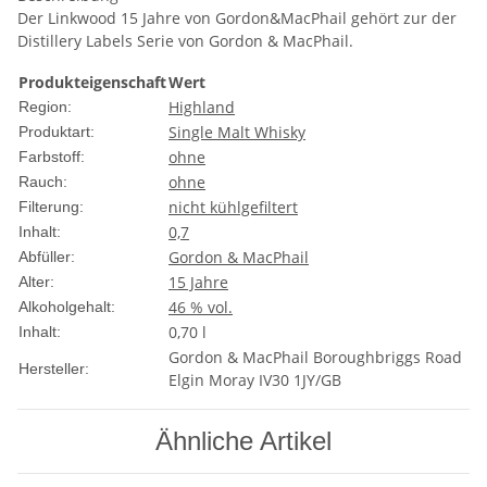
Der Linkwood 15 Jahre von Gordon&MacPhail gehört zur der
Distillery Labels Serie von Gordon & MacPhail.
Produkteigenschaft
Wert
Highland
Region:
Single Malt Whisky
Produktart:
ohne
Farbstoff:
ohne
Rauch:
nicht kühlgefiltert
Filterung:
0,7
Inhalt:
Gordon & MacPhail
Abfüller:
15 Jahre
Alter:
46 % vol.
Alkoholgehalt:
0,70 l
Inhalt:
Gordon & MacPhail Boroughbriggs Road
Hersteller:
Elgin Moray IV30 1JY/GB
Ähnliche Artikel