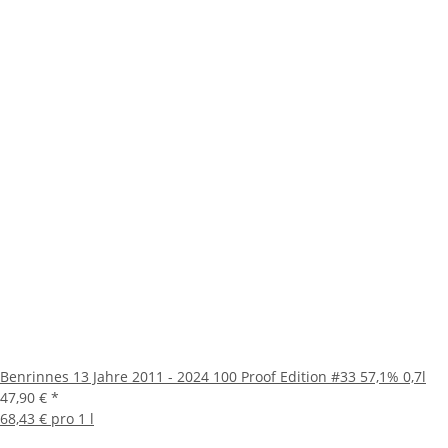
Benrinnes 13 Jahre 2011 - 2024 100 Proof Edition #33 57,1% 0,7l
47,90 €
*
68,43 € pro 1 l