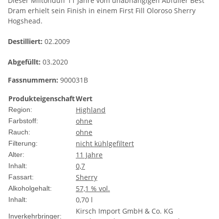
Dieser Miltonduff 11 Jahre vom unabhängigen Abfüller Best
Dram erhielt sein Finish in einem First Fill Oloroso Sherry
Hogshead.
Destilliert:
02.2009
Abgefüllt:
03.2020
Fassnummern:
900031B
Produkteigenschaft
Wert
Highland
Region:
ohne
Farbstoff:
ohne
Rauch:
nicht kühlgefiltert
Filterung:
11 Jahre
Alter:
0,7
Inhalt:
Sherry
Fassart:
57,1 % vol.
Alkoholgehalt:
0,70 l
Inhalt:
Kirsch Import GmbH & Co. KG
Inverkehrbringer: