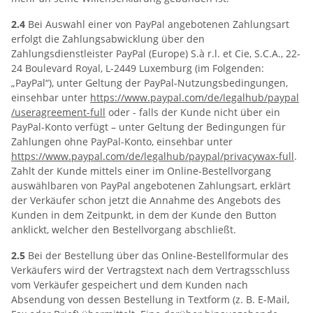
2.4
Bei Auswahl einer von PayPal angebotenen Zahlungsart
erfolgt die Zahlungsabwicklung über den
Zahlungsdienstleister PayPal (Europe) S.à r.l. et Cie, S.C.A., 22-
24 Boulevard Royal, L-2449 Luxemburg (im Folgenden:
„PayPal“), unter Geltung der PayPal-Nutzungsbedingungen,
einsehbar unter
https://www.paypal.com
/de
/legalhub
/paypal
/useragreement-full
oder - falls der Kunde nicht über ein
PayPal-Konto verfügt – unter Geltung der Bedingungen für
Zahlungen ohne PayPal-Konto, einsehbar unter
https://www.paypal.com
/de
/legalhub
/paypal
/privacywax-full
.
Zahlt der Kunde mittels einer im Online-Bestellvorgang
auswählbaren von PayPal angebotenen Zahlungsart, erklärt
der Verkäufer schon jetzt die Annahme des Angebots des
Kunden in dem Zeitpunkt, in dem der Kunde den Button
anklickt, welcher den Bestellvorgang abschließt.
2.5
Bei der Bestellung über das Online-Bestellformular des
Verkäufers wird der Vertragstext nach dem Vertragsschluss
vom Verkäufer gespeichert und dem Kunden nach
Absendung von dessen Bestellung in Textform (z. B. E-Mail,