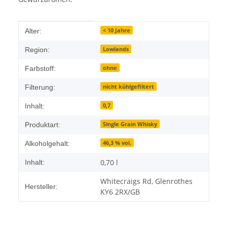
Produkteigenschaft
Wert
< 10 Jahre
Alter:
Lowlands
Region:
ohne
Farbstoff:
nicht kühlgefiltert
Filterung:
0,7
Inhalt:
Single Grain Whisky
Produktart:
46,3 % vol.
Alkoholgehalt:
0,70 l
Inhalt:
Whitecraigs Rd, Glenrothes
Hersteller:
KY6 2RX/GB