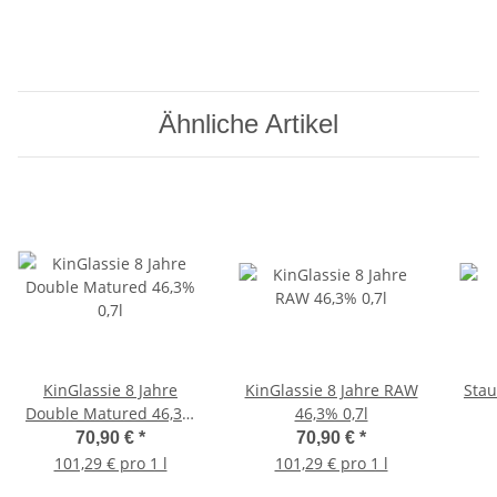
Ähnliche Artikel
KinGlassie 8 Jahre
KinGlassie 8 Jahre RAW
Stau
Double Matured 46,3%
46,3% 0,7l
0,7l
70,90 €
*
70,90 €
*
101,29 € pro 1 l
101,29 € pro 1 l