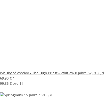
Whisky of Voodoo - The High Priest - Whitlaw 8 Jahre 52,6% 0,7l
69,90 €
*
99,86 € pro 1 l