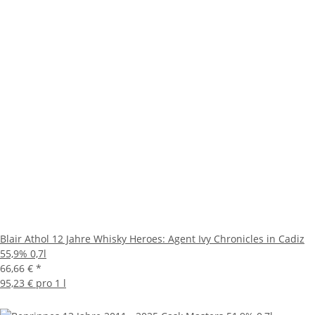
Blair Athol 12 Jahre Whisky Heroes: Agent Ivy Chronicles in Cadiz
55,9% 0,7l
66,66 €
*
95,23 € pro 1 l