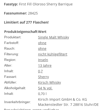
Fasstyp:
First Fill Oloroso Sherry Barrique
Fassnummer:
28425
Limitiert auf 277 Flaschen!
Produkteigenschaft
Wert
Single Malt Whisky
Produktart:
ohne
Farbstoff:
ohne
Rauch:
nicht kühlgefiltert
Filterung:
Inseln
Region:
13 Jahre
Alter:
0,7
Inhalt:
Sherry
Fassart:
Kirsch Whisky
Abfüller:
54 % vol.
Alkoholgehalt:
0,70 l
Inhalt:
Kirsch Import GmbH & Co. KG
Inverkehrbringer:
Mackenstedter Str. 7 28816 Stuhr/DE
Benachrichtigen, wenn verfügbar