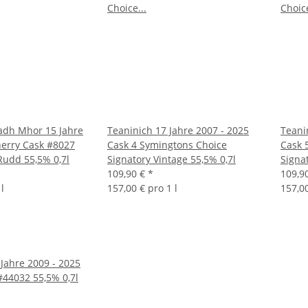
adh Mhor 15 Jahre
Teaninich 17 Jahre 2007 - 2025
Teani
herry Cask #8027
Cask 4 Symingtons Choice
Cask 
Rudd 55,5% 0,7l
Signatory Vintage 55,5% 0,7l
Signa
109,90 €
*
109,9
l
157,00 € pro 1 l
157,00