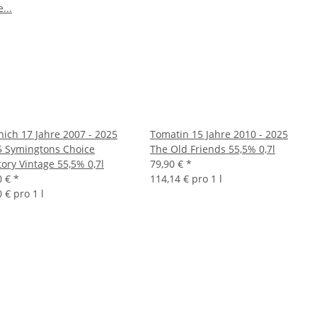
nich 17 Jahre 2007 - 2025
Tomatin 15 Jahre 2010 - 2025
5 Symingtons Choice
The Old Friends 55,5% 0,7l
tory Vintage 55,5% 0,7l
79,90 €
*
0 €
*
114,14 € pro 1 l
 € pro 1 l