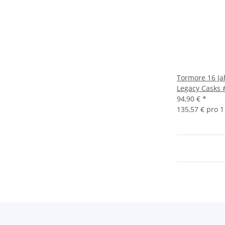
Tormore 16 Ja
Legacy Casks 
94,90 €
*
135,57 € pro 1 