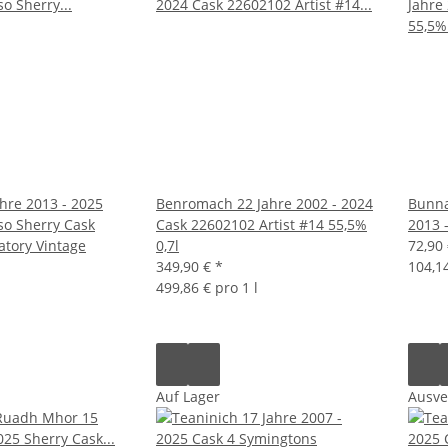
ahre 2013 - 2025
Benromach 22 Jahre 2002 - 2024
Bunna
oso Sherry Cask
Cask 22602102 Artist #14 55,5%
2013 
atory Vintage
0,7l
72,90
349,90 €
*
104,14
499,86 € pro 1 l
Auf Lager
Ausve