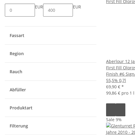
EUR
EUR
Fassart
Region
Aberlour 12 J
First Fill Olor
Rauch
Finish #6 Sign
55,5% 0,7l
69,90 €
*
Abfüller
99,86 € pro 1 l
Produktart
Sale 9%
Filterung