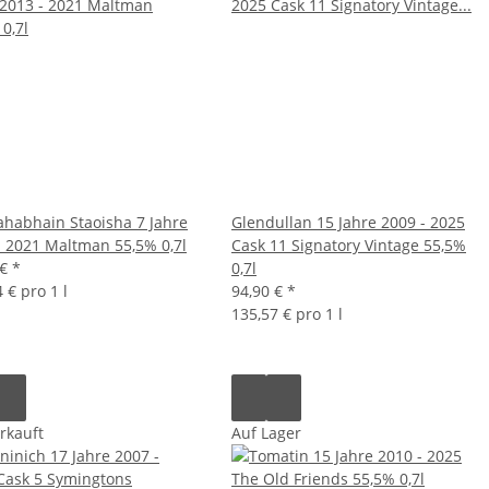
habhain Staoisha 7 Jahre
Glendullan 15 Jahre 2009 - 2025
- 2021 Maltman 55,5% 0,7l
Cask 11 Signatory Vintage 55,5%
 €
*
0,7l
 € pro 1 l
94,90 €
*
135,57 € pro 1 l
rkauft
Auf Lager