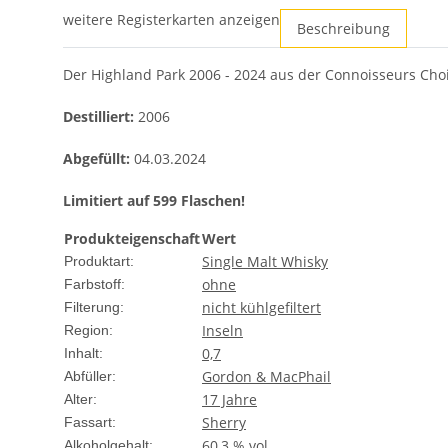
weitere Registerkarten anzeigen
Beschreibung
Der Highland Park 2006 - 2024 aus der Connoisseurs Choi
Destilliert:
2006
Abgefüllt:
04.03.2024
Limitiert auf 599 Flaschen!
Produkteigenschaft
Wert
Single Malt Whisky
Produktart:
ohne
Farbstoff:
nicht kühlgefiltert
Filterung:
Inseln
Region:
0,7
Inhalt:
Gordon & MacPhail
Abfüller:
17 Jahre
Alter:
Sherry
Fassart:
60,3 % vol.
Alkoholgehalt: