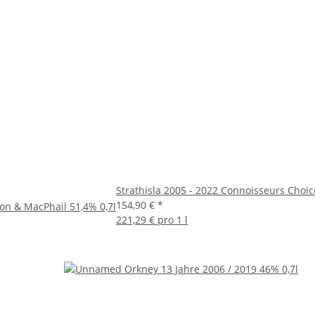
Strathisla 2005 - 2022 Connoisseurs Choi
154,90 €
*
rdon & MacPhail 51,4% 0,7l
221,29 € pro 1 l