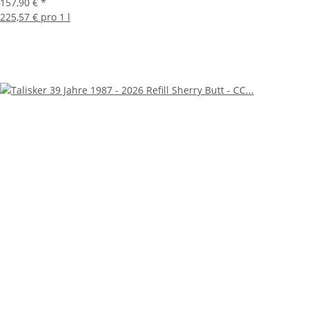
157,90 €
*
225,57 € pro 1 l