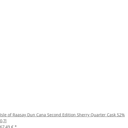
Isle of Raasay Dun Cana Second Edition Sherry Quarter Cask 52%
0,7l
67,49 €
*