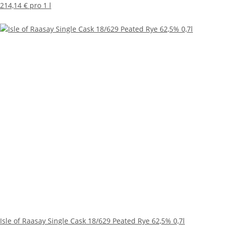
214,14 € pro 1 l
Isle of Raasay Single Cask 18/629 Peated Rye 62,5% 0,7l