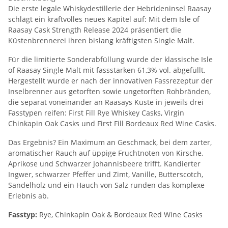
Die erste legale Whiskydestillerie der Hebrideninsel Raasay
schlägt ein kraftvolles neues Kapitel auf: Mit dem Isle of
Raasay Cask Strength Release 2024 präsentiert die
Küstenbrennerei ihren bislang kräftigsten Single Malt.
Für die limitierte Sonderabfüllung wurde der klassische Isle
of Raasay Single Malt mit fassstarken 61,3% vol. abgefüllt.
Hergestellt wurde er nach der innovativen Fassrezeptur der
Inselbrenner aus getorften sowie ungetorften Rohbränden,
die separat voneinander an Raasays Küste in jeweils drei
Fasstypen reifen: First Fill Rye Whiskey Casks, Virgin
Chinkapin Oak Casks und First Fill Bordeaux Red Wine Casks.
Das Ergebnis? Ein Maximum an Geschmack, bei dem zarter,
aromatischer Rauch auf üppige Fruchtnoten von Kirsche,
Aprikose und Schwarzer Johannisbeere trifft. Kandierter
Ingwer, schwarzer Pfeffer und Zimt, Vanille, Butterscotch,
Sandelholz und ein Hauch von Salz runden das komplexe
Erlebnis ab.
Fasstyp:
Rye, Chinkapin Oak & Bordeaux Red Wine Casks