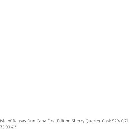
Isle of Raasay Dun Cana First Edition Sherry Quarter Cask 52% 0,7l
73,90 €
*