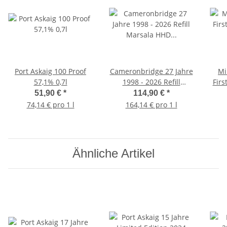
Port Askaig 100 Proof
Cameronbridge 27 Jahre
Mi
57,1% 0,7l
1998 - 2026 Refill
Firs
Marsala HHD Finish
But
51,90 €
*
114,90 €
*
#358026 James Eadie
Col
74,14 € pro 1 l
164,14 € pro 1 l
52,7% 0,7l
Ähnliche Artikel