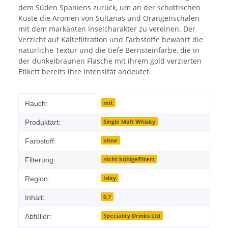
dem Süden Spaniens zurück, um an der schottischen
Küste die Aromen von Sultanas und Orangenschalen
mit dem markanten Inselcharakter zu vereinen. Der
Verzicht auf Kältefiltration und Farbstoffe bewahrt die
natürliche Textur und die tiefe Bernsteinfarbe, die in
der dunkelbraunen Flasche mit ihrem gold verzierten
Etikett bereits ihre Intensität andeutet.
Produkteigenschaft
Wert
mit
Rauch:
Single Malt Whisky
Produktart:
ohne
Farbstoff:
nicht kühlgefiltert
Filterung:
Islay
Region:
0,7
Inhalt:
Speciality Drinks Ltd
Abfüller: