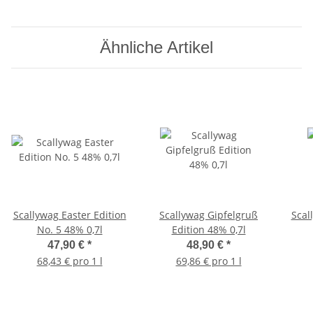
Ähnliche Artikel
Scallywag Easter Edition
Scallywag Gipfelgruß
Scal
No. 5 48% 0,7l
Edition 48% 0,7l
47,90 €
*
48,90 €
*
68,43 € pro 1 l
69,86 € pro 1 l