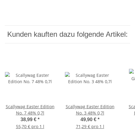
Kunden kauften dazu folgende Artikel:
Scallywag Easter Edition
Scallywag Easter Edition
Sc
No. 7 48% 0,7l
No. 3 48% 0,7l
38,99 €
*
49,90 €
*
55,70 € pro 1 l
71,29 € pro 1 l