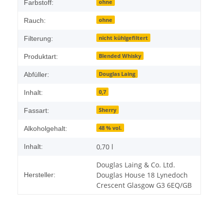
ohne
Farbstoff:
ohne
Rauch:
nicht kühlgefiltert
Filterung:
Blended Whisky
Produktart:
Douglas Laing
Abfüller:
0,7
Inhalt:
Sherry
Fassart:
48 % vol.
Alkoholgehalt:
0,70 l
Inhalt:
Douglas Laing & Co. Ltd.
Douglas House 18 Lynedoch
Hersteller:
Crescent Glasgow G3 6EQ/GB