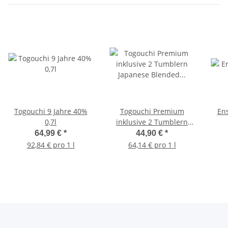
Togouchi 9 Jahre 40%
Togouchi Premium
Ens
0,7l
inklusive 2 Tumblern
Japanese Blended Malt
64,99 €
*
44,90 €
*
40% 0,7l
92,84 € pro 1 l
64,14 € pro 1 l