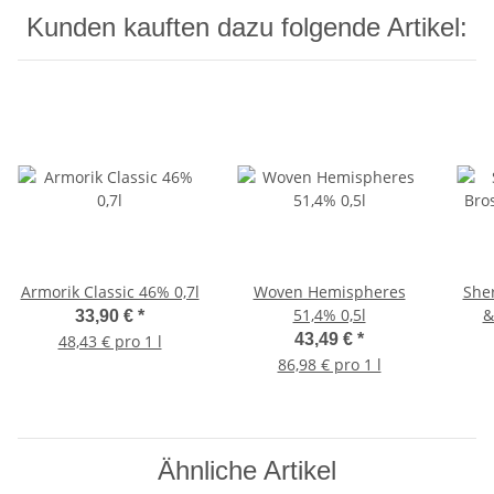
Kunden kauften dazu folgende Artikel:
Armorik Classic 46% 0,7l
Woven Hemispheres
Sher
51,4% 0,5l
&
33,90 €
*
43,49 €
*
48,43 € pro 1 l
86,98 € pro 1 l
Ähnliche Artikel