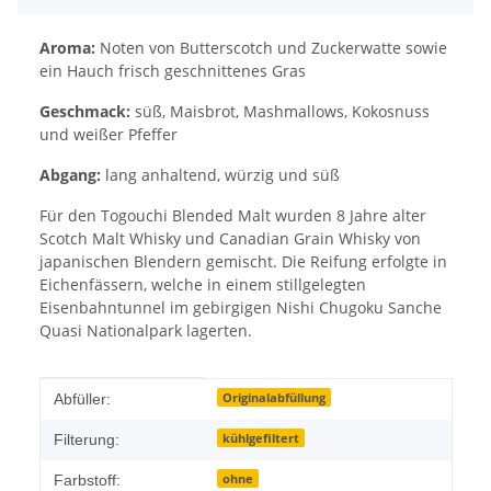
Aroma:
Noten von Butterscotch und Zuckerwatte sowie
ein Hauch frisch geschnittenes Gras
Geschmack:
süß, Maisbrot, Mashmallows, Kokosnuss
und weißer Pfeffer
Abgang:
lang anhaltend, würzig und süß
Für den Togouchi Blended Malt wurden 8 Jahre alter
Scotch Malt Whisky und Canadian Grain Whisky von
japanischen Blendern gemischt. Die Reifung erfolgte in
Eichenfässern, welche in einem stillgelegten
Eisenbahntunnel im gebirgigen Nishi Chugoku Sanche
Quasi Nationalpark lagerten.
Produkteigenschaft
Wert
Originalabfüllung
Abfüller:
kühlgefiltert
Filterung:
ohne
Farbstoff: