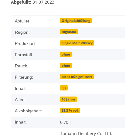
Abgefüllt:
31.07.2023
Produkteigenschaft
Wert
Originalabfüllung
Abfüller:
Highland
Region:
Single Malt Whisky
Produktart:
ohne
Farbstoff:
ohne
Rauch:
nicht kühlgefiltert
Filterung:
0,7
Inhalt:
16 Jahre
Alter:
55,3 % vol.
Alkoholgehalt:
0,70 l
Inhalt:
Tomatin Distillery Co. Ltd.