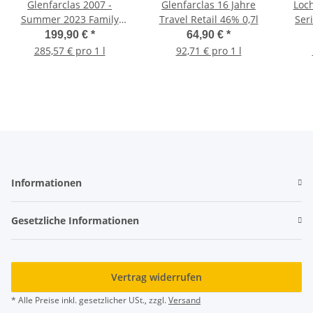
Glenfarclas 2007 -
Glenfarclas 16 Jahre
Loc
Summer 2023 Family
Travel Retail 46% 0,7l
Seri
Cask 60,1% 0,7l
Fal
199,90 €
*
64,90 €
*
285,57 € pro 1 l
92,71 € pro 1 l
Informationen
Gesetzliche Informationen
Vertrag widerrufen
* Alle Preise inkl. gesetzlicher USt., zzgl.
Versand