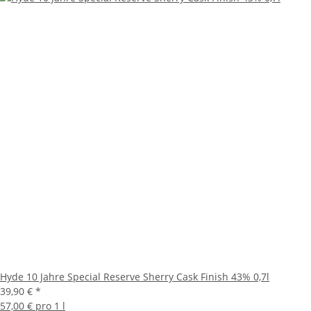
Hyde 10 Jahre Special Reserve Sherry Cask Finish 43% 0,7l
39,90 €
*
57,00 € pro 1 l