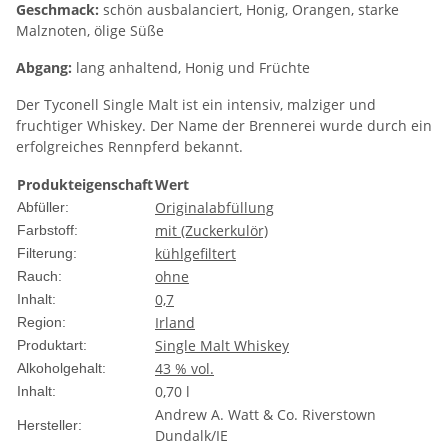
Geschmack:
schön ausbalanciert, Honig, Orangen, starke
Malznoten, ölige Süße
Abgang:
lang anhaltend, Honig und Früchte
Der Tyconell Single Malt ist ein intensiv, malziger und
fruchtiger Whiskey. Der Name der Brennerei wurde durch ein
erfolgreiches Rennpferd bekannt.
Produkteigenschaft
Wert
Originalabfüllung
Abfüller:
mit (Zuckerkulör)
Farbstoff:
kühlgefiltert
Filterung:
ohne
Rauch:
0,7
Inhalt:
Irland
Region:
Single Malt Whiskey
Produktart:
43 % vol.
Alkoholgehalt:
0,70 l
Inhalt:
Andrew A. Watt & Co. Riverstown
Hersteller:
Dundalk/IE