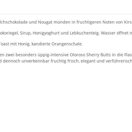
ilchschokolade und Nougat münden in fruchtigeren Noten von Kir
hokoriegel, Sirup, Honigyoghurt und Lebkuchenteig. Wasser öffne
Toast mit Honig, kandierte Orangenschale.
amen zwei besonders üppig-intensive Oloroso Sherry Butts in die Fla
nd dennoch unverkennbar fruchtig frisch, elegant und verführerisc