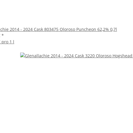
achie 2014 - 2024 Cask 803475 Oloroso Puncheon 62,2% 0,7l
€
*
 pro 1 l