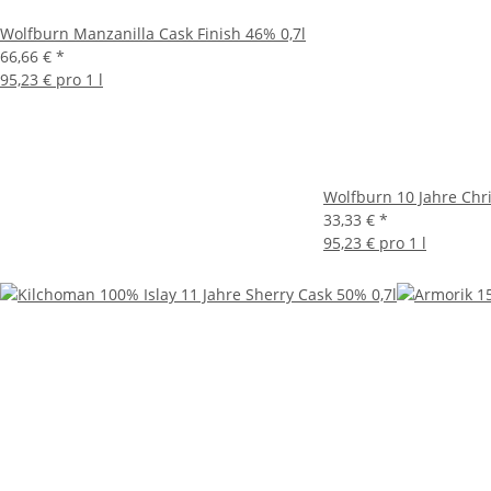
Wolfburn Manzanilla Cask Finish 46% 0,7l
66,66 €
*
95,23 € pro 1 l
Wolfburn 10 Jahre Chri
33,33 €
*
95,23 € pro 1 l