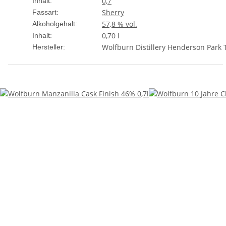
0,7
Inhalt:
Sherry
Fassart:
57,8 % vol.
Alkoholgehalt:
0,70 l
Inhalt:
Wolfburn Distillery Henderson Par
Hersteller: