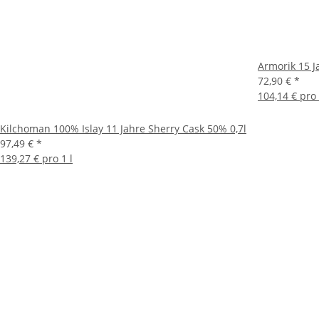
Armorik 15 J
72,90 €
*
104,14 € pro 
Kilchoman 100% Islay 11 Jahre Sherry Cask 50% 0,7l
97,49 €
*
139,27 € pro 1 l