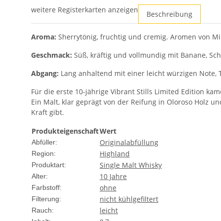
weitere Registerkarten anzeigen
Beschreibung
Aroma:
Sherrytönig, fruchtig und cremig. Aromen von M
Geschmack:
Süß, kräftig und vollmundig mit Banane, Sc
Abgang:
Lang anhaltend mit einer leicht würzigen Note, 
Für die erste 10-jährige Vibrant Stills Limited Edition k
Ein Malt, klar geprägt von der Reifung in Oloroso Holz u
Kraft gibt.
Produkteigenschaft
Wert
Originalabfüllung
Abfüller:
Highland
Region:
Single Malt Whisky
Produktart:
10 Jahre
Alter:
ohne
Farbstoff:
nicht kühlgefiltert
Filterung:
leicht
Rauch: