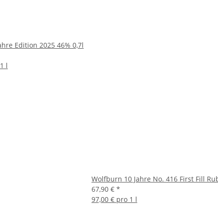
ahre Edition 2025 46% 0,7l
1 l
Wolfburn 10 Jahre No. 416 First Fill Ru
67,90 €
*
97,00 € pro 1 l