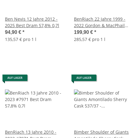
Ben Nevis 12 Jahre 2012 -
BenRiach 22 Jahre 1999 -
2025 Best Dram 57,8% 0,7l
2022 Gordon & MacPhail
Connoisseurs Choice Cask
94,90 €
*
199,90 €
*
Strength 57,8% 0,7l
135,57 € pro 1 l
285,57 € pro 1 l
AUF LAGER
AUF LAGER
BenRiach 13 Jahre 2010 -
Bimber Shoulder of Giants