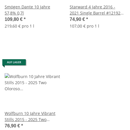
Smögen Dante 10 Jahre
Starward 4 Jahre 2016 -
57,8% 0,7l
2021 Single Barrel #12192
57,8% 0,7l
109,80 €
*
74,90 €
*
219,60 € pro 1 l
107,00 € pro 1 l
AUF LAGER
Wolfburn 10 Jahre Vibrant
Stills 2015 - 2025 Two
Oloroso Sherry Butts 57,8%
76,90 €
*