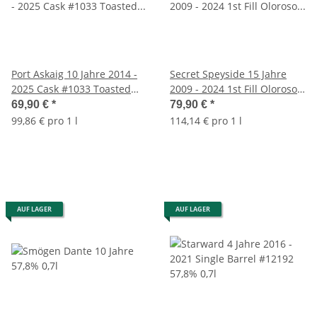
Port Askaig 10 Jahre 2014 -
Secret Speyside 15 Jahre
2025 Cask #1033 Toasted
2009 - 2024 1st Fill Oloroso
Barrel Awakening Series
Butts Murray David 57,8%
69,90 €
*
79,90 €
*
57,8% 0,7l
0,7l
99,86 € pro 1 l
114,14 € pro 1 l
AUF LAGER
AUF LAGER