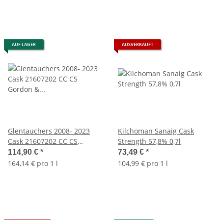
AUF LAGER
AUSVERKAUFT
Glentauchers 2008- 2023
Kilchoman Sanaig Cask
Cask 21607202 CC CS
Strength 57,8% 0,7l
Gordon & MacPhail 57,8%
114,90 €
*
73,49 €
*
0,7l
164,14 € pro 1 l
104,99 € pro 1 l