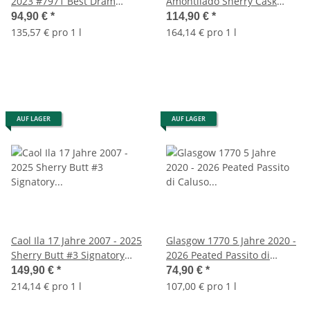
2023 #7971 Best Dram
Amontilado Sherry Cask
57,8% 0,7l
537/37 - Hannah 57,8% 0,7l
94,90 €
*
114,90 €
*
135,57 € pro 1 l
164,14 € pro 1 l
AUF LAGER
AUF LAGER
Caol Ila 17 Jahre 2007 - 2025
Glasgow 1770 5 Jahre 2020 -
Sherry Butt #3 Signatory
2026 Peated Passito di
Vintage 57,8% 0,7l
Caluso Cask Finish 57,8%
149,90 €
*
74,90 €
*
0,7l
214,14 € pro 1 l
107,00 € pro 1 l