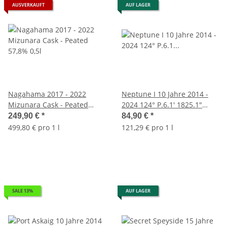
AUSVERKAUFT
AUF LAGER
Nagahama 2017 - 2022
Neptune I 10 Jahre 2014 -
Mizunara Cask - Peated
2024 124° P.6.1' 1825.1"
57,8% 0,5l
Scotch Universe 57,8% 0,7l
249,90 €
*
84,90 €
*
499,80 € pro 1 l
121,29 € pro 1 l
SALE 13%
AUF LAGER