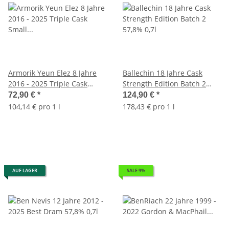
Armorik Yeun Elez 8 Jahre
Ballechin 18 Jahre Cask
2016 - 2025 Triple Cask
Strength Edition Batch 2
Small Batch 57,8% 0,7l
57,8% 0,7l
72,90 €
*
124,90 €
*
104,14 € pro 1 l
178,43 € pro 1 l
AUF LAGER
SALE 9%