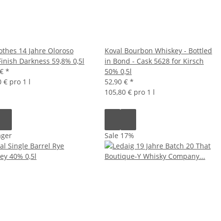
othes 14 Jahre Oloroso
Koval Bourbon Whiskey - Bottled
Finish Darkness 59,8% 0,5l
in Bond - Cask 5628 for Kirsch
 €
*
50% 0,5l
 € pro 1 l
52,90 €
*
105,80 € pro 1 l
ager
Sale 17%