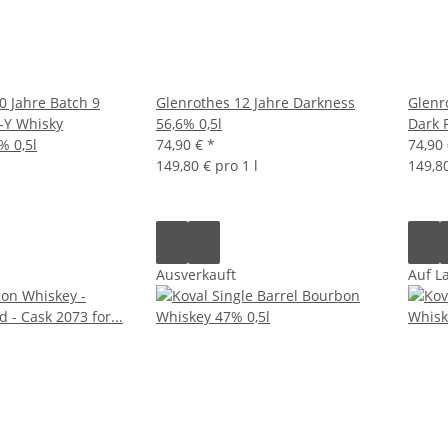
0 Jahre Batch 9
Glenrothes 12 Jahre Darkness
Glenr
-Y Whisky
56,6% 0,5l
Dark 
% 0,5l
74,90 €
*
74,90
149,80 € pro 1 l
149,80
Ausverkauft
Auf L