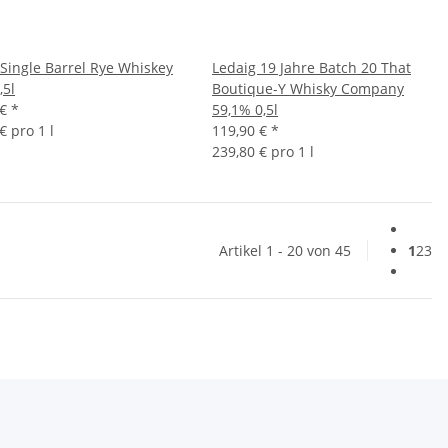
 Single Barrel Rye Whiskey
Ledaig 19 Jahre Batch 20 That
,5l
Boutique-Y Whisky Company
 €
*
59,1% 0,5l
€ pro 1 l
119,90 €
*
239,80 € pro 1 l
Artikel 1 - 20 von 45
1
2
3