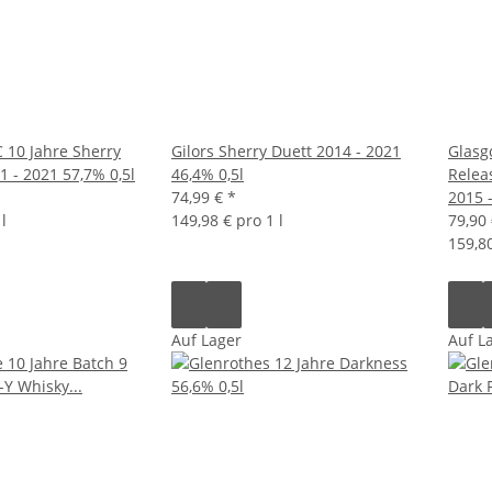
 10 Jahre Sherry
Gilors Sherry Duett 2014 - 2021
Glasg
 - 2021 57,7% 0,5l
46,4% 0,5l
Relea
74,99 €
*
2015 
l
149,98 € pro 1 l
79,90
159,80
Auf Lager
Auf L