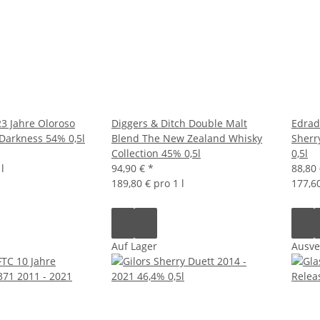
3 Jahre Oloroso
Diggers & Ditch Double Malt
Edrad
 Darkness 54% 0,5l
Blend The New Zealand Whisky
Sherr
Collection 45% 0,5l
0,5l
l
94,90 €
*
88,80
189,80 € pro 1 l
177,60
Auf Lager
Ausve