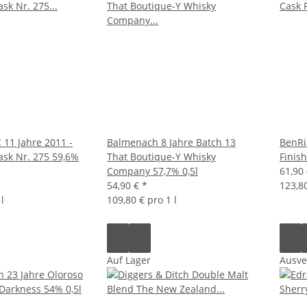
 11 Jahre 2011 -
Balmenach 8 Jahre Batch 13
BenRi
ask Nr. 275 59,6%
That Boutique-Y Whisky
Finis
Company 57,7% 0,5l
61,90
54,90 €
*
123,80
l
109,80 € pro 1 l
Auf Lager
Ausve