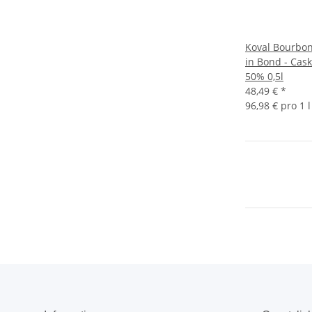
Koval Bourbon
in Bond - Cask
50% 0,5l
48,49 €
*
96,98 € pro 1 l