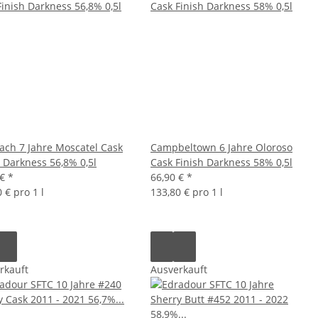
ach 7 Jahre Moscatel Cask
Campbeltown 6 Jahre Oloroso
h Darkness 56,8% 0,5l
Cask Finish Darkness 58% 0,5l
 €
*
66,90 €
*
 € pro 1 l
133,80 € pro 1 l
rkauft
Ausverkauft