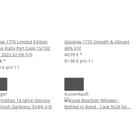
ow 1770 Limited Edition
Glasgow 1770 Smooth & Vibrant
se Ruby Port Cask 15/102
46% 0,5l
- 2022 62,5% 0,5l
40,99 €
*
 €
*
81,98 € pro 1 l
 € pro 1 l
ager
Ausverkauft