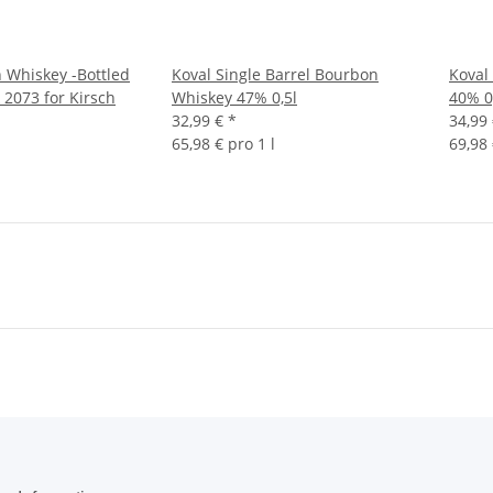
 Whiskey -Bottled
Koval Single Barrel Bourbon
Koval
 2073 for Kirsch
Whiskey 47% 0,5l
40% 0
32,99 €
*
34,99
65,98 € pro 1 l
69,98 